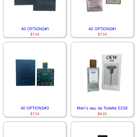
40 OPTIONS#1
40 OPTIONS#1
$
7.34
$
7.34
40 OPTIONS#3
Men's eau de Toilette 5258
$
7.34
$
8.92