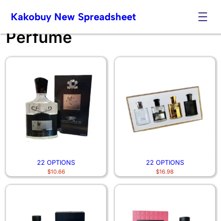
Kakobuy New Spreadsheet
Perfume
Skip
to
content
22 OPTIONS
22 OPTIONS
$
10.66
$
16.98